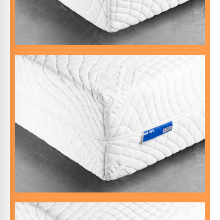
DIE HARTE
an.
Egal, wie oft du dich drehst, deine Matratze passt sich
Komfortabel für jede Schlafposition
Wenn dir DIE HARTE zu hart ist, du es aber fest magst.
DIE FESTE