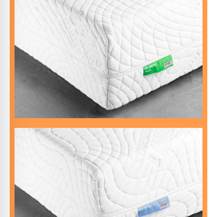
Ein stabiler Gegendruck gibt deinem Rücken Halt.
bleibt unverändert.
Keine Lieblings-Schlafposition? Macht nix – der Komfort
anpasst, ohne zu weich zu sein.
Du suchst eine Matratze, die sich deinem Körper
DIE MITTELFESTE
unterstützt.
Deine Wirbelsäule bleibt in jeder Position perfekt
Matratze ein.
Deine Schulter und dein Becken sinken bequem in die
Ideal für Seitenschläfer, die gerne auf Wolken schweben.