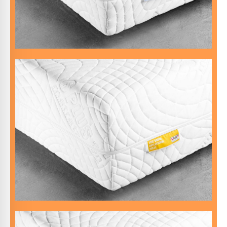
DIE WEICHE
bleibst die ganze Nacht von behaglicher Wärme umhüllt.
Nächtliches Frieren gehört der Vergangenheit an – du
meistens ruhig liegen.
Wenn du deine Schlafposition gefunden hast, bleibst du
für jede Position zu haben.
Seiten-, Rücken- und Bauchschläfer? Diese Matratze ist
Die Matratze mit eingebautem Topper
DIE DRUCKENTLASTENDE FESTE