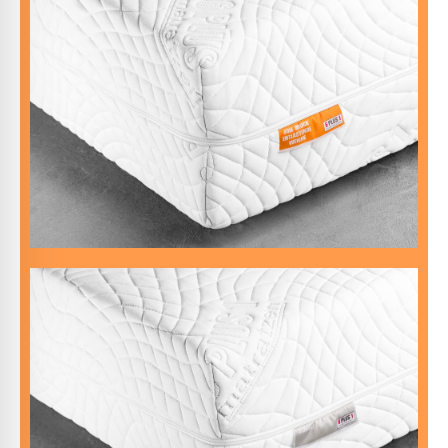
heilsamen Schlaf.
Diese wärmende Matratze unterstützt dich in deinem
Hier findest du das lang ersehnte „Wasserbettfeeling“
Entspannung
Versinke wolkengleich und entdecke die totale
ist!
Das Softeste, was auf dem Matratzenmarkt erhältlich
DIE DRUCKENTLASTENDE WEICHE
oder weichere Seite.
Wähle je nach Stimmung mit der Dual-Option die festere
allergikerfreundliche Schlafumgebung.
Der schwere, hautfreundliche Bezug schafft eine
20 cm Gesamthöhe