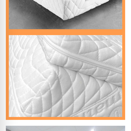
MASTER
ideal für Allergiker.
7 cm hoch, mit abnehmbaren, waschbaren Bezügen –
Verleiht DER HARTEN zusätzlichen Komfort.
Erhöht die Einsinktiefe – selbst bei unserer WEICHEN.
Matratze.
DAS UPGRADE für dein Boxspringbett oder deine
DER TOPPER