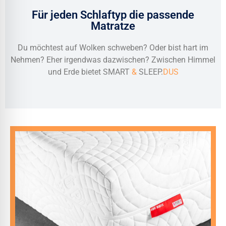
Für jeden Schlaftyp die passende
Matratze
Du möchtest auf Wolken schweben? Oder bist hart im
Nehmen? Eher irgendwas dazwischen? Zwischen Himmel
und Erde bietet SMART
&
SLEEP.
DUS
Sitzmöbel um.
Du funktionierst dein Bett auch gerne mal zum
Du magst es am liebsten kühl und luftig.
Du liegst meistens auf dem Rücken oder Bauch.
genug sein kann.
Dein perfekter Match, wenn keine Matratze für dich hart